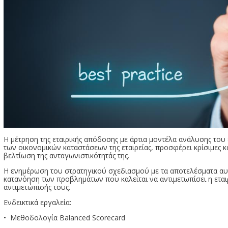
Η μέτρηση της εταιρικής απόδοσης με άρτια μοντέλα ανάλυσης του
των οικονομικών καταστάσεων της εταιρείας, προσφέρει κρίσιμες κ
βελτίωση της ανταγωνιστικότητάς της.
Η ενημέρωση του στρατηγικού σχεδιασμού με τα αποτελέσματα αυτ
κατανόηση των προβλημάτων που καλείται να αντιμετωπίσει η εται
αντιμετώπισής τους.
Ενδεικτικά εργαλεία:
•
Μεθοδολογία Balanced Scorecard