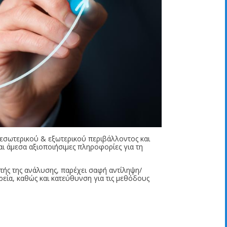
 εσωτερικού & εξωτερικού περιβάλλοντος και
αι άμεσα αξιοποιήσιμες πληροφορίες για τη
ής της ανάλυσης, παρέχει σαφή αντίληψη/
ρεία, καθώς και κατεύθυνση για τις μεθόδους