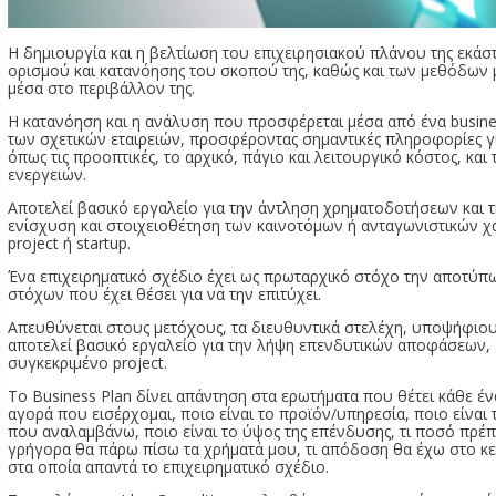
Η δημιουργία και η βελτίωση του επιχειρησιακού πλάνου της εκάστ
ορισμού και κατανόησης του σκοπού της, καθώς και των μεθόδων μ
μέσα στο περιβάλλον της.
Η κατανόηση και η ανάλυση που προσφέρεται μέσα από ένα
busin
των σχετικών εταιρειών, προσφέροντας σημαντικές πληροφορίες γ
όπως τις προοπτικές, το αρχικό, πάγιο και λειτουργικό κόστος, κα
ενεργειών.
Αποτελεί βασικό εργαλείο για την άντληση χρηματοδοτήσεων και 
ενίσχυση και στοιχειοθέτηση των καινοτόμων ή ανταγωνιστικών χ
project
ή
startup
.
Ένα επιχειρηματικό σχέδιο έχει ως πρωταρχικό στόχο την αποτύπωσ
στόχων που έχει θέσει για να την επιτύχει.
Aπευθύνεται στους μετόχους, τα διευθυντικά στελέχη, υποψήφιους
αποτελεί βασικό εργαλείο για την λήψη επενδυτικών αποφάσεων, ε
συγκεκριμένο project.
To Business Plan δίνει απάντηση στα ερωτήματα που θέτει κάθε έν
αγορά που εισέρχομαι, ποιο είναι το προϊόν/υπηρεσία, ποιο είναι τ
που αναλαμβάνω, ποιο είναι το ύψος της επένδυσης, τι ποσό πρέ
γρήγορα θα πάρω πίσω τα χρήματά μου, τι απόδοση θα έχω στο κε
στα οποία απαντά το επιχειρηματικό σχέδιο.