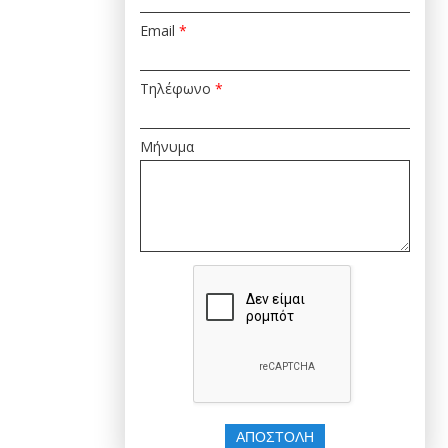
Email
Τηλέφωνο
Μήνυμα