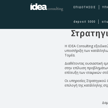
Main
navigation
ΕΠΙΔΟΤΗΣΕΙΣ
ΥΠ
Breadcrumb
Idea Consulting
Στρατηγικός & Επιχειρησιακός Σχεδ
deposit 5000
sit
Στρατηγ
Η IDEA Consulting εξειδικ
υποστήριξη των κατάλληλων
Τομέα.
Διαθέτοντας ουσιαστική εμ
στην επίλυση προβλημάτων,
επίτευξη των εταιρικών στ
Οι υπηρεσίες Στρατηγικού 
επιλογή της κατάλληλης στ
Δαμ