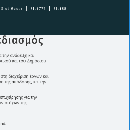
Slot Gacor
Slot777
Slot88
εδιασμός
 την ανάδειξη και
ωτικού και του Δημόσιου
στη διαχείριση έργων και
η της απόδοσης, και την
επιχείρησης για την
ων στόχων της.
nd.